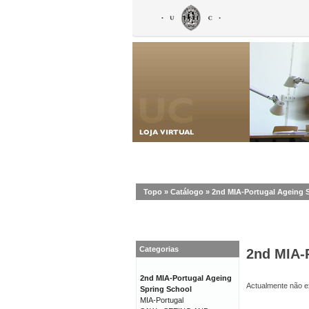
Topo
»
Catálogo
»
2nd MIA-Portugal Ageing 
Categorias
2nd MIA-
2nd MIA-Portugal Ageing
Actualmente não ex
Spring School
MIA-Portugal