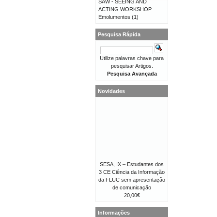
SAW - SEEING AND
ACTING WORKSHOP
Emolumentos
(1)
Pesquisa Rápida
Utilize palavras chave para
pesquisar Artigos.
Pesquisa Avançada
Novidades
SESA, IX – Estudantes dos
3 CE Ciência da Informação
da FLUC sem apresentação
de comunicação
20,00€
Informações