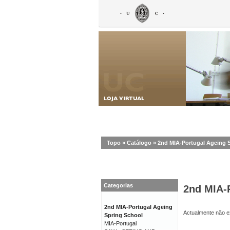
Topo
»
Catálogo
»
2nd MIA-Portugal Ageing 
Categorias
2nd MIA-
2nd MIA-Portugal Ageing
Actualmente não ex
Spring School
MIA-Portugal