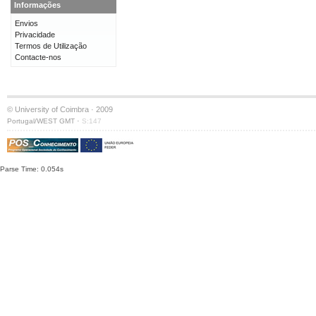
Informações
Envios
Privacidade
Termos de Utilização
Contacte-nos
© University of Coimbra · 2009
·
Portugal/WEST GMT
S:147
Parse Time: 0.054s