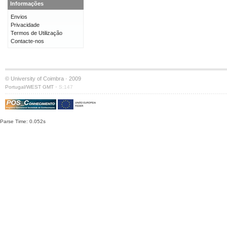
Informações
Envios
Privacidade
Termos de Utilização
Contacte-nos
© University of Coimbra · 2009
·
Portugal/WEST GMT
S:147
Parse Time: 0.052s