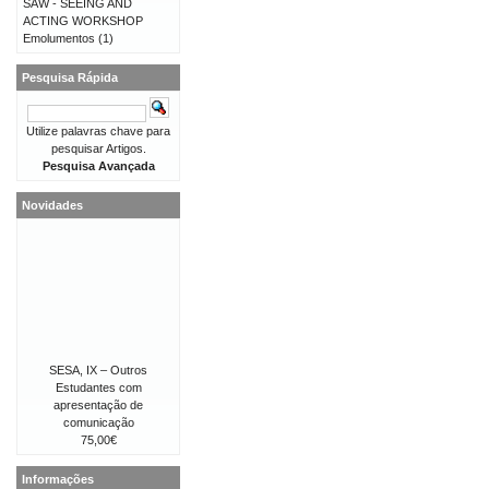
SAW - SEEING AND
ACTING WORKSHOP
Emolumentos
(1)
Pesquisa Rápida
Utilize palavras chave para
pesquisar Artigos.
Pesquisa Avançada
Novidades
SESA, IX – Outros
Estudantes com
apresentação de
comunicação
75,00€
Informações