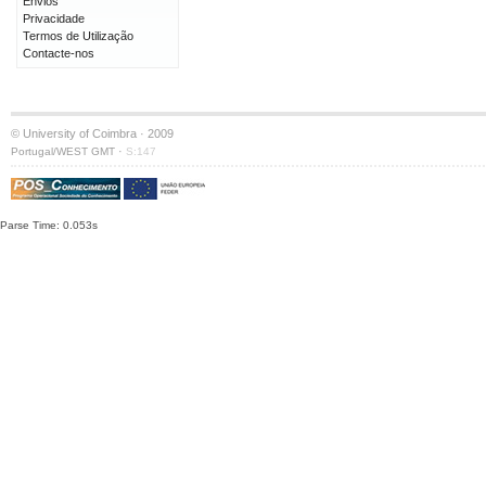
Envios
Privacidade
Termos de Utilização
Contacte-nos
© University of Coimbra · 2009
·
Portugal/WEST GMT
S:147
Parse Time: 0.053s