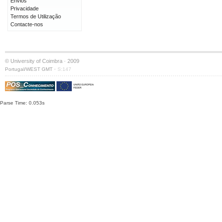
Envios
Privacidade
Termos de Utilização
Contacte-nos
© University of Coimbra · 2009
·
Portugal/WEST GMT
S:147
Parse Time: 0.053s