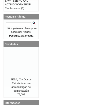
SAW - SEEING AND
ACTING WORKSHOP
Emolumentos
(1)
Pesquisa Rápida
Utilize palavras chave para
pesquisar Artigos.
Pesquisa Avançada
Novidades
SESA, IX – Outros
Estudantes com
apresentação de
comunicação
75,00€
Informações