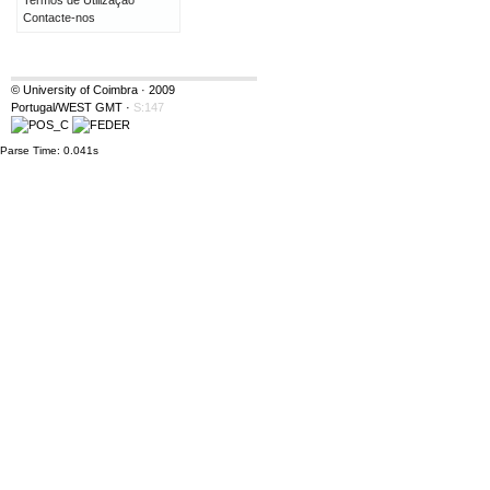
Termos de Utilização
Contacte-nos
© University of Coimbra · 2009
Portugal/WEST GMT
·
S:147
Parse Time: 0.041s