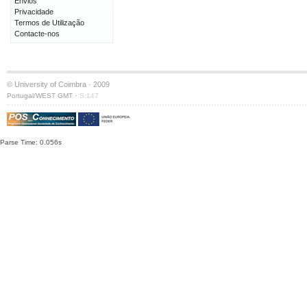
Envios
Privacidade
Termos de Utilização
Contacte-nos
© University of Coimbra · 2009
·
Portugal/WEST GMT
S:147
Parse Time: 0.056s