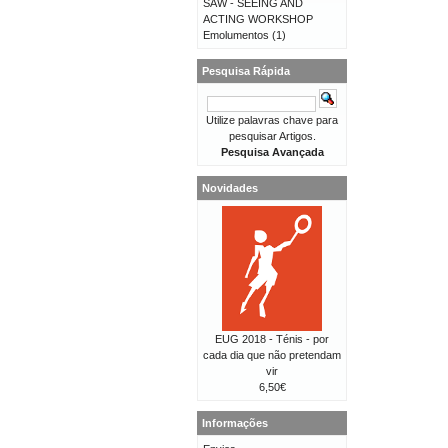
SAW - SEEING AND
ACTING WORKSHOP
Emolumentos
(1)
Pesquisa Rápida
Utilize palavras chave para
pesquisar Artigos.
Pesquisa Avançada
Novidades
EUG 2018 - Ténis - por
cada dia que não pretendam
vir
6,50€
Informações