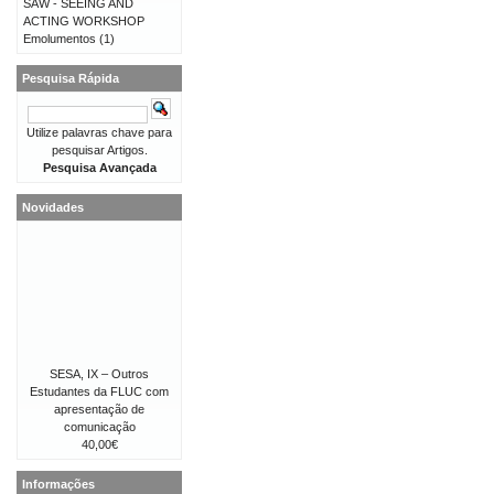
SAW - SEEING AND
ACTING WORKSHOP
Emolumentos
(1)
Pesquisa Rápida
Utilize palavras chave para
pesquisar Artigos.
Pesquisa Avançada
Novidades
SESA, IX – Outros
Estudantes da FLUC com
apresentação de
comunicação
40,00€
Informações