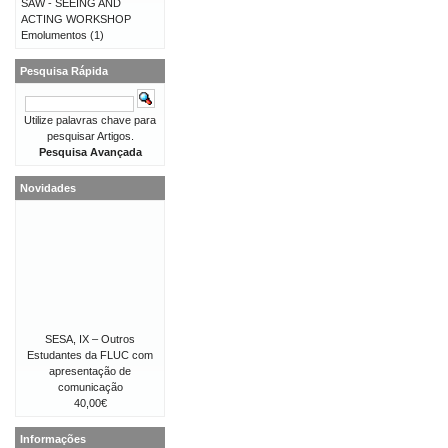
SAW - SEEING AND
ACTING WORKSHOP
Emolumentos
(1)
Pesquisa Rápida
Utilize palavras chave para
pesquisar Artigos.
Pesquisa Avançada
Novidades
SESA, IX – Outros
Estudantes da FLUC com
apresentação de
comunicação
40,00€
Informações