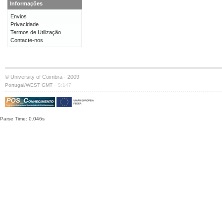
Informações
Envios
Privacidade
Termos de Utilização
Contacte-nos
© University of Coimbra · 2009
·
Portugal/WEST GMT
S:147
Parse Time: 0.046s