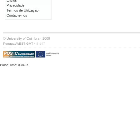
Envios
Privacidade
Termos de Utilização
Contacte-nos
© University of Coimbra · 2009
·
Portugal/WEST GMT
S:147
Parse Time: 0.043s