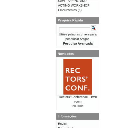
SAW - SEEING AND
ACTING WORKSHOP
Emolumentos
(1)
Pesquisa Rápida
Utilize palavras chave para
pesquisar Artigos.
Pesquisa Avançada
Novidades
Rectors' Conference - Twin
room
200,00€
Informações
Envios