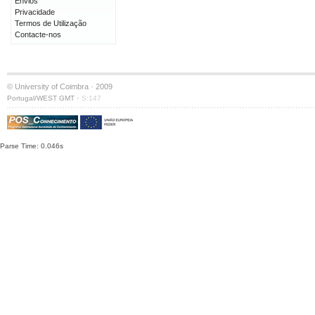
Envios
Privacidade
Termos de Utilização
Contacte-nos
© University of Coimbra · 2009
·
Portugal/WEST GMT
S:147
Parse Time: 0.046s