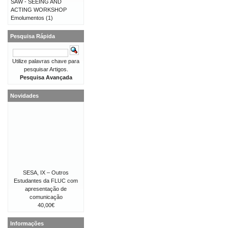
SAW - SEEING AND
ACTING WORKSHOP
Emolumentos
(1)
Pesquisa Rápida
Utilize palavras chave para
pesquisar Artigos.
Pesquisa Avançada
Novidades
SESA, IX – Outros
Estudantes da FLUC com
apresentação de
comunicação
40,00€
Informações