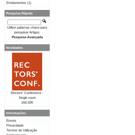
Emolumentos
(1)
Pesquisa Rápida
Utilize palavras chave para
pesquisar Artigos.
Pesquisa Avançada
Novidades
Rectors' Conference -
Single room
260,00€
Informações
Envios
Privacidade
Termos de Utilização