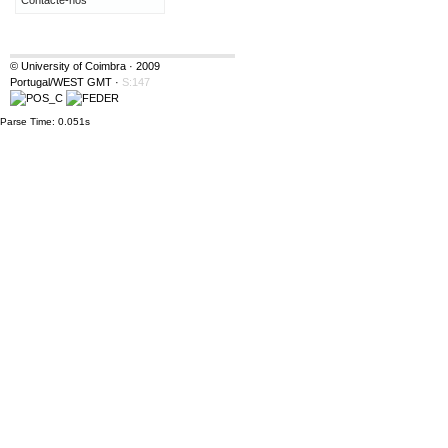
Contacte-nos
© University of Coimbra · 2009
Portugal/WEST GMT
·
S:147
Parse Time: 0.051s