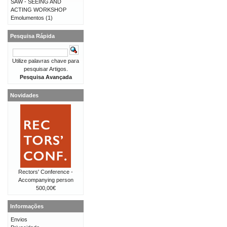
SAW - SEEING AND
ACTING WORKSHOP
Emolumentos
(1)
Pesquisa Rápida
Utilize palavras chave para
pesquisar Artigos.
Pesquisa Avançada
Novidades
Rectors' Conference -
Accompanying person
500,00€
Informações
Envios