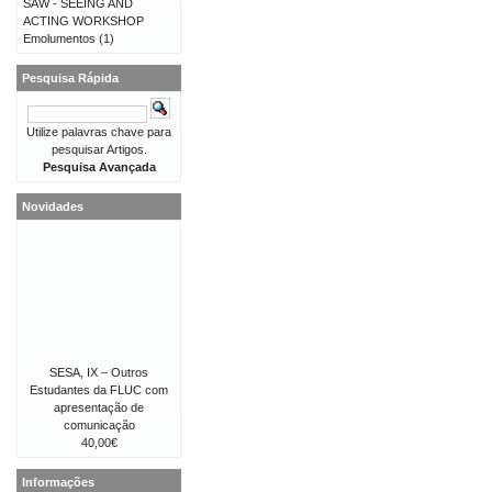
SAW - SEEING AND
ACTING WORKSHOP
Emolumentos
(1)
Pesquisa Rápida
Utilize palavras chave para
pesquisar Artigos.
Pesquisa Avançada
Novidades
SESA, IX – Outros
Estudantes da FLUC com
apresentação de
comunicação
40,00€
Informações