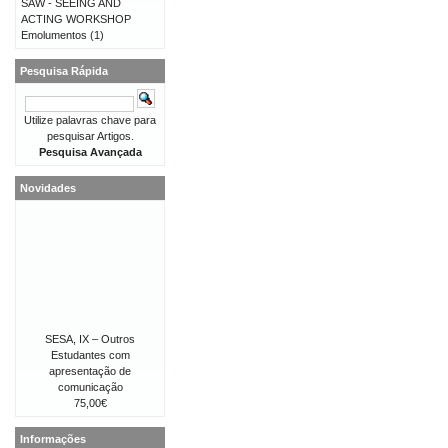
SAW - SEEING AND
ACTING WORKSHOP
Emolumentos
(1)
Pesquisa Rápida
Utilize palavras chave para
pesquisar Artigos.
Pesquisa Avançada
Novidades
SESA, IX – Outros
Estudantes com
apresentação de
comunicação
75,00€
Informações