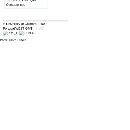
Termos de Utilização
Contacte-nos
© University of Coimbra · 2009
Portugal/WEST GMT
·
S:147
Parse Time: 0.050s