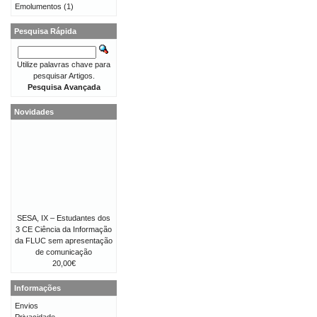
Emolumentos
(1)
Pesquisa Rápida
Utilize palavras chave para
pesquisar Artigos.
Pesquisa Avançada
Novidades
SESA, IX – Estudantes dos
3 CE Ciência da Informação
da FLUC sem apresentação
de comunicação
20,00€
Informações
Envios