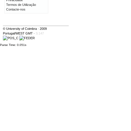
Privacidade
Termos de Utilização
Contacte-nos
© University of Coimbra · 2009
Portugal/WEST GMT
·
S:147
Parse Time: 0.051s