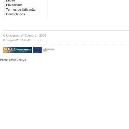
Envios
Privacidade
Termos de Utilização
Contacte-nos
© University of Coimbra · 2009
·
Portugal/WEST GMT
S:147
Parse Time: 0.042s