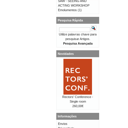
SAW - SEEING AND
ACTING WORKSHOP
Emolumentos
(1)
Pesquisa Rápida
Utilize palavras chave para
pesquisar Artigos.
Pesquisa Avançada
Novidades
Rectors' Conference -
Single room
260,00€
Informações
Envios