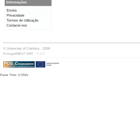
Informações
Envios
Privacidade
Termos de Utilização
Contacte-nos
© University of Coimbra · 2009
·
Portugal/WEST GMT
S:147
Parse Time: 0.059s