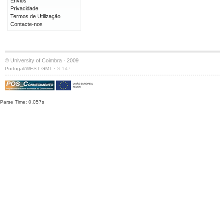
Envios
Privacidade
Termos de Utilização
Contacte-nos
© University of Coimbra · 2009
·
Portugal/WEST GMT
S:147
Parse Time: 0.057s