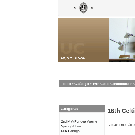
Topo
»
Catálogo
»
16th Celtic Conference in 
Categorias
16th Celt
2nd MIA-Portugal Ageing
Actualmente não ex
Spring School
MIA-Portugal