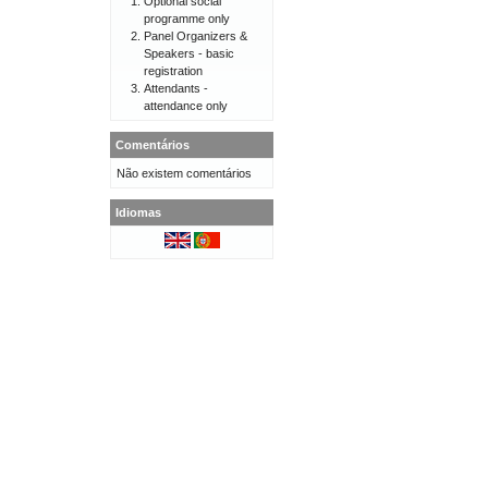
Optional social
programme only
Panel Organizers &
Speakers - basic
registration
Attendants -
attendance only
Comentários
Não existem comentários
Idiomas