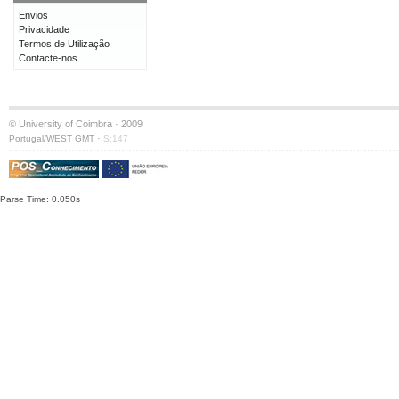
Envios
Privacidade
Termos de Utilização
Contacte-nos
© University of Coimbra · 2009
·
Portugal/WEST GMT
S:147
Parse Time: 0.050s