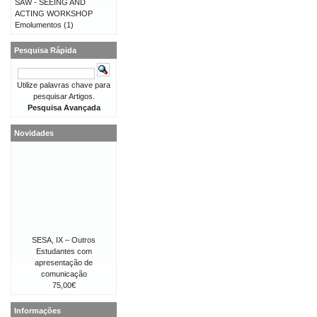
SAW - SEEING AND
ACTING WORKSHOP
Emolumentos
(1)
Pesquisa Rápida
Utilize palavras chave para
pesquisar Artigos.
Pesquisa Avançada
Novidades
SESA, IX – Outros
Estudantes com
apresentação de
comunicação
75,00€
Informações