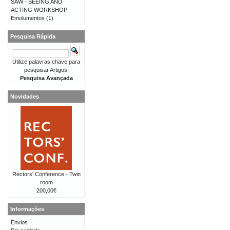
SAW - SEEING AND
ACTING WORKSHOP
Emolumentos
(1)
Pesquisa Rápida
Utilize palavras chave para
pesquisar Artigos.
Pesquisa Avançada
Novidades
Rectors' Conference - Twin
room
200,00€
Informações
Envios