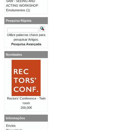
SAW - SEEING AND
ACTING WORKSHOP
Emolumentos
(1)
Pesquisa Rápida
Utilize palavras chave para
pesquisar Artigos.
Pesquisa Avançada
Novidades
Rectors' Conference - Twin
room
200,00€
Informações
Envios