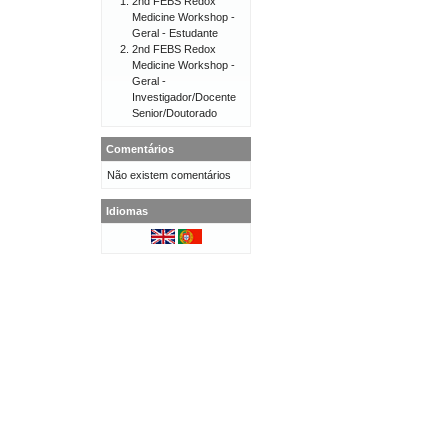
2nd FEBS Redox
Medicine Workshop -
Geral - Estudante
2nd FEBS Redox
Medicine Workshop -
Geral -
Investigador/Docente
Senior/Doutorado
Comentários
Não existem comentários
Idiomas