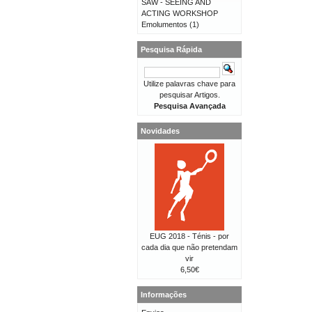
SAW - SEEING AND
ACTING WORKSHOP
Emolumentos
(1)
Pesquisa Rápida
Utilize palavras chave para
pesquisar Artigos.
Pesquisa Avançada
Novidades
EUG 2018 - Ténis - por
cada dia que não pretendam
vir
6,50€
Informações