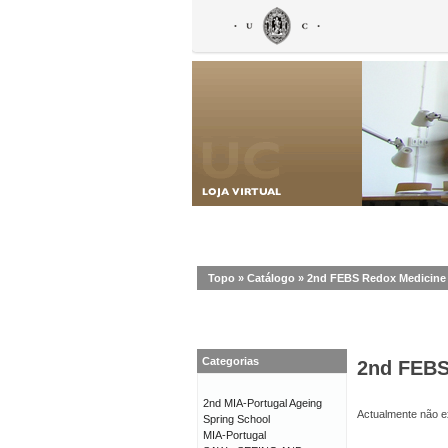
Topo
»
Catálogo
»
2nd FEBS Redox Medicine
Categorias
2nd FEBS
2nd MIA-Portugal Ageing
Actualmente não ex
Spring School
MIA-Portugal