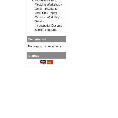
2nd FEBS Redox
Medicine Workshop -
Geral - Estudante
2nd FEBS Redox
Medicine Workshop -
Geral -
Investigador/Docente
Senior/Doutorado
Comentários
Não existem comentários
Idiomas