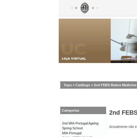
Topo
»
Catálogo
»
2nd FEBS Redox Medicine
Categorias
2nd FEBS
2nd MIA-Portugal Ageing
Actualmente não ex
Spring School
MIA-Portugal