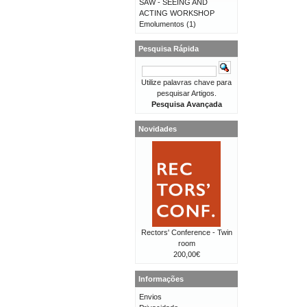
SAW - SEEING AND
ACTING WORKSHOP
Emolumentos
(1)
Pesquisa Rápida
Utilize palavras chave para
pesquisar Artigos.
Pesquisa Avançada
Novidades
Rectors' Conference - Twin
room
200,00€
Informações
Envios