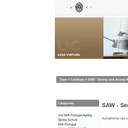
Topo
»
Catálogo
»
SAW - Seeing and Acting 
Categorias
SAW - Se
2nd MIA-Portugal Ageing
Actualmente não ex
Spring School
MIA-Portugal