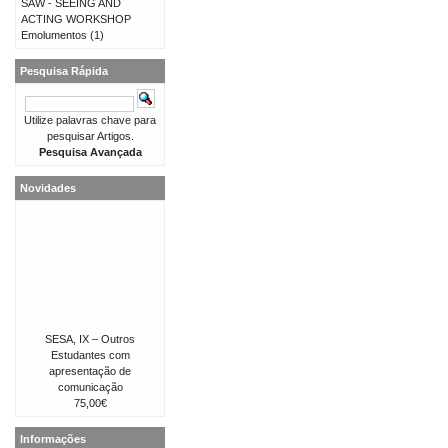
SAW - SEEING AND
ACTING WORKSHOP
Emolumentos
(1)
Pesquisa Rápida
Utilize palavras chave para
pesquisar Artigos.
Pesquisa Avançada
Novidades
SESA, IX – Outros
Estudantes com
apresentação de
comunicação
75,00€
Informações