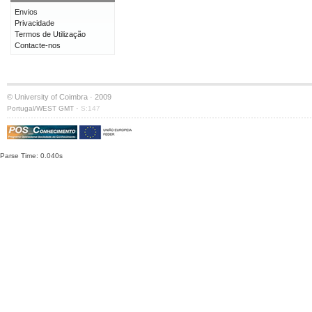
Envios
Privacidade
Termos de Utilização
Contacte-nos
© University of Coimbra · 2009
·
Portugal/WEST GMT
S:147
Parse Time: 0.040s