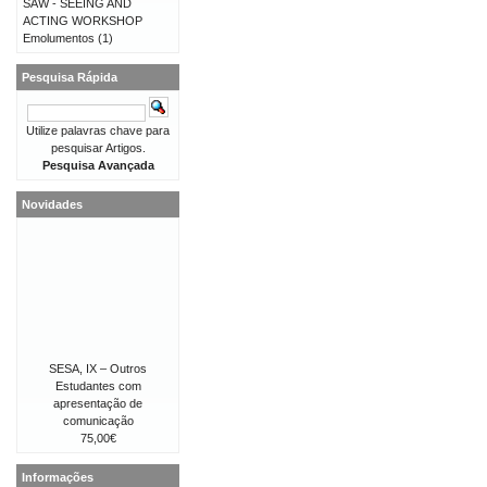
SAW - SEEING AND
ACTING WORKSHOP
Emolumentos
(1)
Pesquisa Rápida
Utilize palavras chave para
pesquisar Artigos.
Pesquisa Avançada
Novidades
SESA, IX – Outros
Estudantes com
apresentação de
comunicação
75,00€
Informações