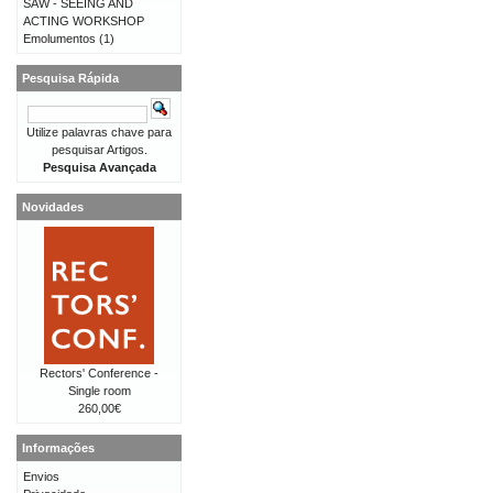
SAW - SEEING AND
ACTING WORKSHOP
Emolumentos
(1)
Pesquisa Rápida
Utilize palavras chave para
pesquisar Artigos.
Pesquisa Avançada
Novidades
Rectors' Conference -
Single room
260,00€
Informações
Envios