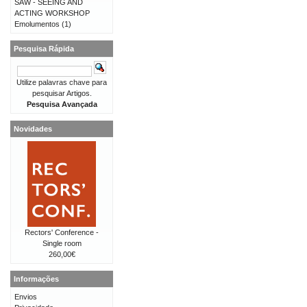
SAW - SEEING AND
ACTING WORKSHOP
Emolumentos
(1)
Pesquisa Rápida
Utilize palavras chave para
pesquisar Artigos.
Pesquisa Avançada
Novidades
Rectors' Conference -
Single room
260,00€
Informações
Envios