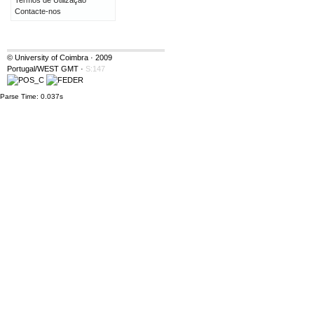
Termos de Utilização
Contacte-nos
© University of Coimbra · 2009
Portugal/WEST GMT
·
S:147
Parse Time: 0.037s