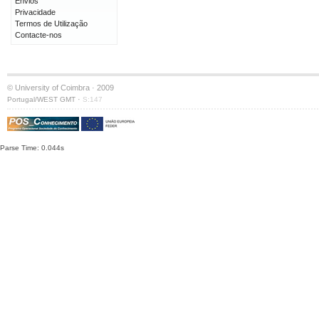
Envios
Privacidade
Termos de Utilização
Contacte-nos
© University of Coimbra · 2009
·
Portugal/WEST GMT
S:147
Parse Time: 0.044s