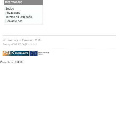
Informações
Envios
Privacidade
Termos de Utilização
Contacte-nos
© University of Coimbra · 2009
·
Portugal/WEST GMT
S:147
Parse Time: 0.053s