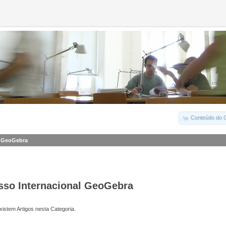
Conteúdo do C
l GeoGebra
esso Internacional GeoGebra
istem Artigos nesta Categoria.