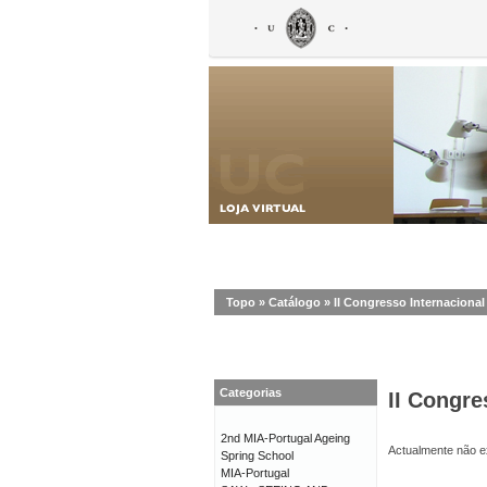
Topo
»
Catálogo
»
II Congresso Internaciona
Categorias
II Congr
2nd MIA-Portugal Ageing
Actualmente não ex
Spring School
MIA-Portugal