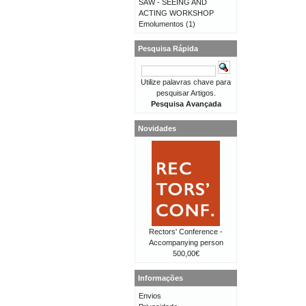
SAW - SEEING AND
ACTING WORKSHOP
Emolumentos
(1)
Pesquisa Rápida
Utilize palavras chave para
pesquisar Artigos.
Pesquisa Avançada
Novidades
Rectors' Conference -
Accompanying person
500,00€
Informações
Envios