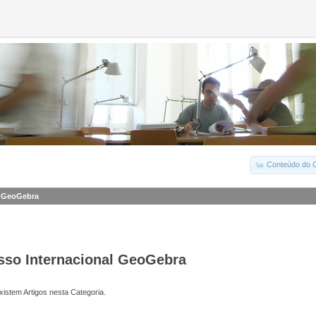
Conteúdo do C
l GeoGebra
esso Internacional GeoGebra
istem Artigos nesta Categoria.