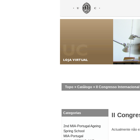
Topo
»
Catálogo
»
II Congresso Internaciona
Categorias
II Congr
2nd MIA-Portugal Ageing
Actualmente não ex
Spring School
MIA-Portugal