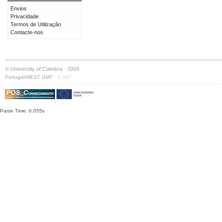
Envios
Privacidade
Termos de Utilização
Contacte-nos
© University of Coimbra · 2009
·
Portugal/WEST GMT
S:147
Parse Time: 0.055s