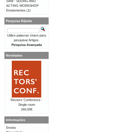
SAW - SEEING AND
ACTING WORKSHOP
Emolumentos
(1)
Pesquisa Rápida
Utilize palavras chave para
pesquisar Artigos.
Pesquisa Avançada
Novidades
Rectors' Conference -
Single room
260,00€
Informações
Envios