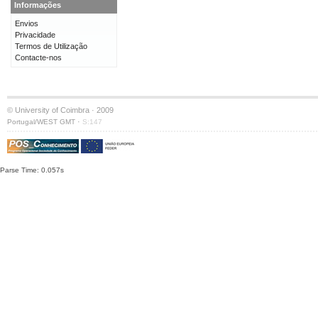
Informações
Envios
Privacidade
Termos de Utilização
Contacte-nos
© University of Coimbra · 2009
·
Portugal/WEST GMT
S:147
Parse Time: 0.057s