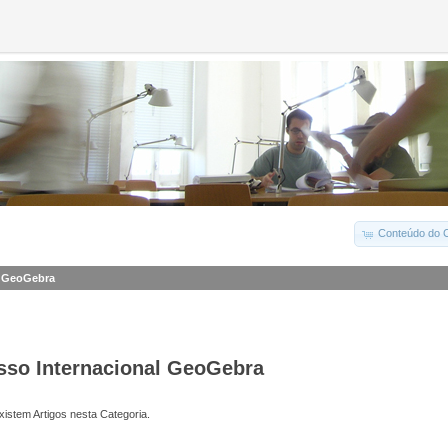
Conteúdo do C
l GeoGebra
esso Internacional GeoGebra
istem Artigos nesta Categoria.