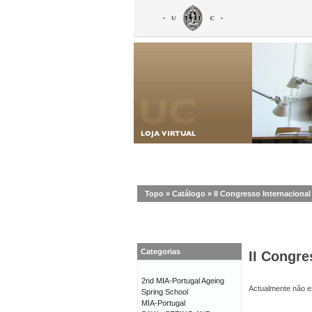
Topo
»
Catálogo
»
II Congresso Internaciona
Categorias
II Congr
2nd MIA-Portugal Ageing
Actualmente não ex
Spring School
MIA-Portugal