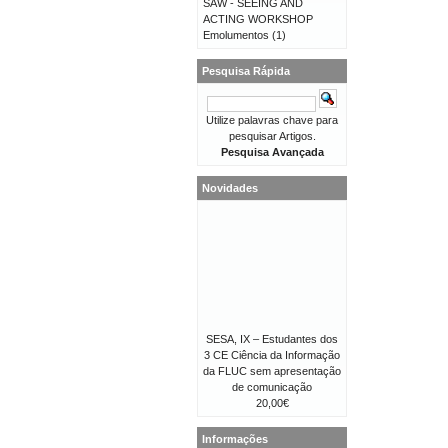
SAW - SEEING AND
ACTING WORKSHOP
Emolumentos
(1)
Pesquisa Rápida
Utilize palavras chave para
pesquisar Artigos.
Pesquisa Avançada
Novidades
SESA, IX – Estudantes dos
3 CE Ciência da Informação
da FLUC sem apresentação
de comunicação
20,00€
Informações