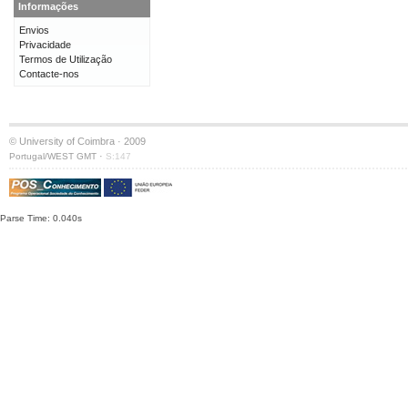
Informações
Envios
Privacidade
Termos de Utilização
Contacte-nos
© University of Coimbra · 2009
·
Portugal/WEST GMT
S:147
Parse Time: 0.040s