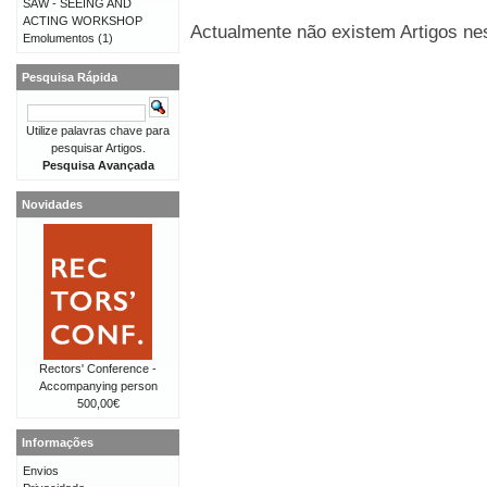
SAW - SEEING AND
ACTING WORKSHOP
Actualmente não existem Artigos nes
Emolumentos
(1)
Pesquisa Rápida
Utilize palavras chave para
pesquisar Artigos.
Pesquisa Avançada
Novidades
Rectors' Conference -
Accompanying person
500,00€
Informações
Envios